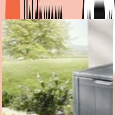
Maße
:
119 x 51 x 44
cm
|
Marke
:
BADER