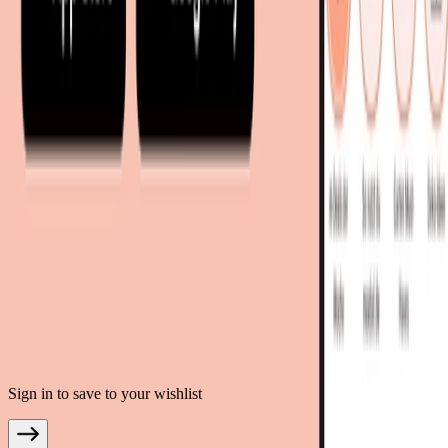
living24.uk - Vereinigtes Königreich
living24.pl - Polen
mobi24.it - Italien
.
AGB
Datenschutz
Impressum
Teilnahmebedingungen
© Copyright 2026 moebel.de Einrichten & Wohnen GmbH
Sign in to save to your wishlist