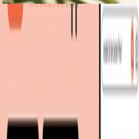
Bestes Angebot
:
89,99 €
bei
BADER
Zum Shop
89,99 €
Sofort lieferbar
89,99 €
versandkostenfrei
bei
BADER
Zum Shop
Zurück zur Kategorie
Mehr von diesen Shops
Mehr entdecken auf moebel.de
Aufbewahrungsboxen & Truhen
moebel.de
Europas führender Preisvergleicher für Möbel &
Wohnaccessoires mit über 100 Millionen Produkten
Über uns
Über moebel.de
Über moebel.de
Karriere
Kontakt
Sitemap
Facetten-Sitemap