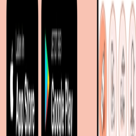
Entdecken
Marken
Partnershops
Magazin
Wohnstile
Lokale Händler
Lokale Prospekte
Objekteinrichtungen
Kooperationen
B2B Kooperationen
Shoppartnerschaft
Digitales Regionales Marketing
Affiliate Marketing Programm
Unsere Möbelportale
meubles.fr - Frankreich
meubelo.nl - Niederlande
moebel24.at - Österreich
moebel24.ch - Schweiz
mobi24.es - Spanien