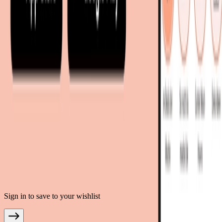
living24.uk - Vereinigtes Königreich
living24.pl - Polen
mobi24.it - Italien
.
AGB
Datenschutz
Impressum
Teilnahmebedingungen
© Copyright 2026 moebel.de Einrichten & Wohnen GmbH
Sign in to save to your wishlist