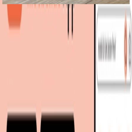
Bestes Angebot
:
219,99 €
bei
BADER
Zum Shop
219,99 €
Sofort lieferbar
219,99 €
versandkostenfrei
bei
BADER
Zum Shop
Zurück zur Kategorie
Mehr von diesen Shops
Mehr entdecken auf moebel.de
Aufbewahrung & Ordnung
Zeitungsständer
moebel.de
Europas führender Preisvergleicher für Möbel &
Wohnaccessoires mit über 100 Millionen Produkten
Über uns
Über moebel.de
Über moebel.de
Karriere
Kontakt
Sitemap
Facetten-Sitemap