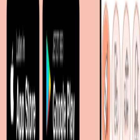
Entdecken
Marken
Partnershops
Magazin
Wohnstile
Lokale Händler
Lokale Prospekte
Objekteinrichtungen
Kooperationen
B2B Kooperationen
Shoppartnerschaft
Digitales Regionales Marketing
Affiliate Marketing Programm
Unsere Möbelportale
meubles.fr - Frankreich
meubelo.nl - Niederlande
moebel24.at - Österreich
moebel24.ch - Schweiz
mobi24.es - Spanien