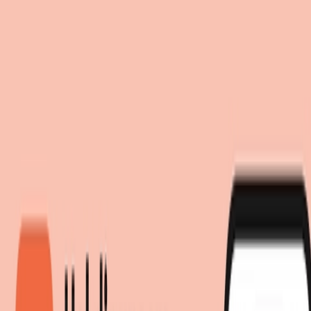
Einwilligung zum Einsatz von Cookies
Suche
moebel.de nutzt Website-Tracking-Technologien von Dritten, um
moebel dir den besten Preis!
moebel dir den besten Preis!
ihre Dienste anzubieten, stetig zu verbessern und Werbung
entsprechend der Interessen der Nutzer anzuzeigen. Wenn du
„Akzeptieren“ wählst, bist du damit einverstanden und erlaubst
uns, diese Daten an Dritte weiterzugeben, etwa an unsere
Marketingpartner. Wenn du „Ablehnen” wählst, verwenden wir
nur essentielle Cookies und du erhältst keine personalisierte
Werbung. Weitere Details findest du unter „Einstellungen“. Du
kannst diese auch später jederzeit anpassen.
Datenschutz
Impressum
Einstellungen
Akzeptieren
Ablehnen
LED Leuchten
LED Lichterketten
STERNTALER LED-
Lichterkette mit 9 Sternen f.
außen gelb Sterne, gelb /
orange, Kunststoff