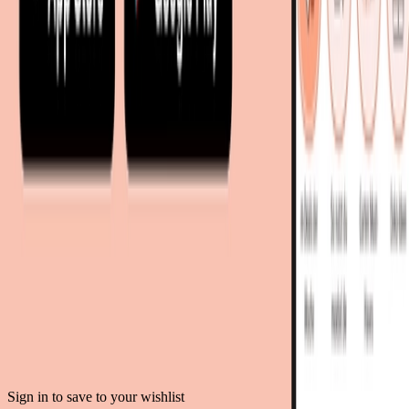
moebel24.ch - Schweiz
mobi24.es - Spanien
living24.uk - Vereinigtes Königreich
living24.pl - Polen
mobi24.it - Italien
.
AGB
Datenschutz
Impressum
Teilnahmebedingungen
© Copyright 2026 moebel.de Einrichten & Wohnen GmbH
Sign in to save to your wishlist