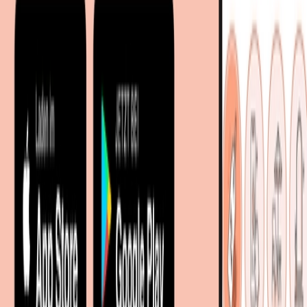
Sitemap
Facetten-Sitemap
Entdecken
Marken
Partnershops
Magazin
Wohnstile
Lokale Händler
Lokale Prospekte
Objekteinrichtungen
Kooperationen
B2B Kooperationen
Shoppartnerschaft
Digitales Regionales Marketing
Affiliate Marketing Programm
Unsere Möbelportale
meubles.fr - Frankreich
meubelo.nl - Niederlande
moebel24.at - Österreich