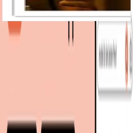
Bestes Angebot
:
28,95 €
bei
Amazon
Zum Shop
28,95 €
Sofort lieferbar
36,90 €
inkl. Versand
bei
Amazon
Zum Shop
Zurück zur Kategorie
Mehr entdecken auf moebel.de
IKEA
Deko
Möbelfolie
moebel.de
Europas führender Preisvergleicher für Möbel &
Wohnaccessoires mit über 100 Millionen Produkten
Über uns
Über moebel.de
Über moebel.de
Karriere
Kontakt