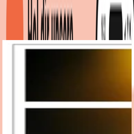
Monkey
Produktdetails
|
Farbe
:
Gelb