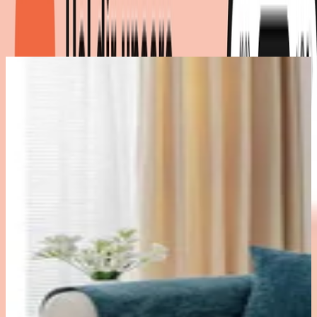
Produktdetails
|
Farbe
:
Blau
-
Deal