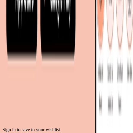
moebel24.at - Österreich
moebel24.ch - Schweiz
mobi24.es - Spanien
living24.uk - Vereinigtes Königreich
living24.pl - Polen
mobi24.it - Italien
.
AGB
Datenschutz
Impressum
Teilnahmebedingungen
© Copyright 2026 moebel.de Einrichten & Wohnen GmbH
Sign in to save to your wishlist