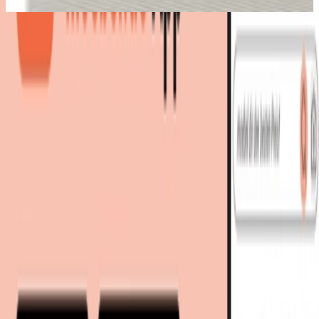
Bestes Angebot
:
22,99 €
via
WindVoice
bei
OTTO
Zum Shop
22,99 €
-
18 %
Sofort lieferbar
Du sparst
6 €
im Vergleich zum ⌀-Bestpreis 🔥
25,58 €
inkl. Versand
via
WindVoice
bei
OTTO
Zum Shop
Du sparst
6 €
im Vergleich zum ⌀-Bestpreis 🔥
Zurück zur Kategorie
Mehr von diesen Shops
Mehr entdecken auf moebel.de
Hussen & Überwürfe
Sofahussen
moebel.de
Europas führender Preisvergleicher für Möbel &
Wohnaccessoires mit über 100 Millionen Produkten
Über uns
Über moebel.de
Über moebel.de
Karriere
Kontakt