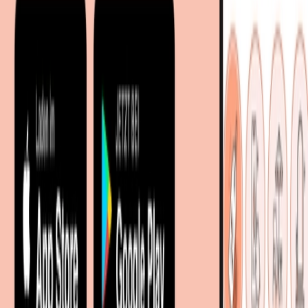
Sitemap
Facetten-Sitemap
Entdecken
Marken
Partnershops
Magazin
Wohnstile
Lokale Händler
Lokale Prospekte
Objekteinrichtungen
Kooperationen
B2B Kooperationen
Shoppartnerschaft
Digitales Regionales Marketing
Affiliate Marketing Programm
Unsere Möbelportale
meubles.fr - Frankreich
meubelo.nl - Niederlande