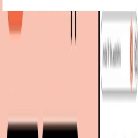
Bestes Angebot
:
297,50 €
bei
Amazon
Zum Shop
297,50 €
Sofort lieferbar
317,40 €
inkl. Versand
bei
Amazon
Zum Shop
Zurück zur Kategorie
Mehr von diesen Shops
Mehr entdecken auf moebel.de
Baumarkt
Bodenbeläge
PVC
moebel.de
Europas führender Preisvergleicher für Möbel &
Wohnaccessoires mit über 100 Millionen Produkten
Über uns
Über moebel.de
Über moebel.de
Karriere
Kontakt
Sitemap