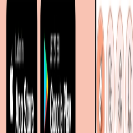
Facetten-Sitemap
Entdecken
Marken
Partnershops
Magazin
Wohnstile
Lokale Händler
Lokale Prospekte
Objekteinrichtungen
Kooperationen
B2B Kooperationen
Shoppartnerschaft
Digitales Regionales Marketing
Affiliate Marketing Programm
Unsere Möbelportale
meubles.fr - Frankreich
meubelo.nl - Niederlande
moebel24.at - Österreich
moebel24.ch - Schweiz