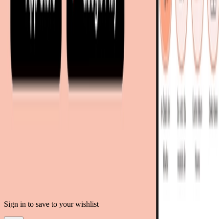
mobi24.es - Spanien
living24.uk - Vereinigtes Königreich
living24.pl - Polen
mobi24.it - Italien
.
AGB
Datenschutz
Impressum
Teilnahmebedingungen
© Copyright 2026 moebel.de Einrichten & Wohnen GmbH
Sign in to save to your wishlist