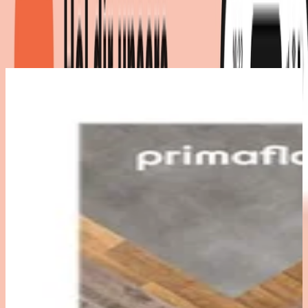
Produktdetails
|
Farbe
:
Braun